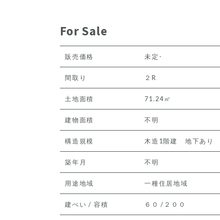
For Sale
販売価格
未定-
間取り
２R
土地面積
71.24㎡
建物面積
不明
構造規模
木造1階建 地下あり
築年月
不明
用途地域
一種住居地域
建ぺい / 容積
６０ /２００