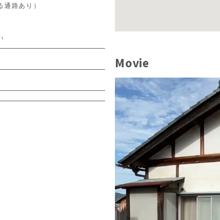
る通路あり）
い
Movie