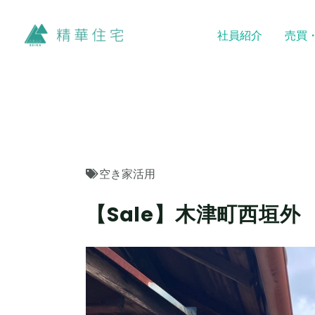
内
容
社員紹介
売買
を
ス
キ
ッ
プ
空き家活用
【Sale】木津町西垣外