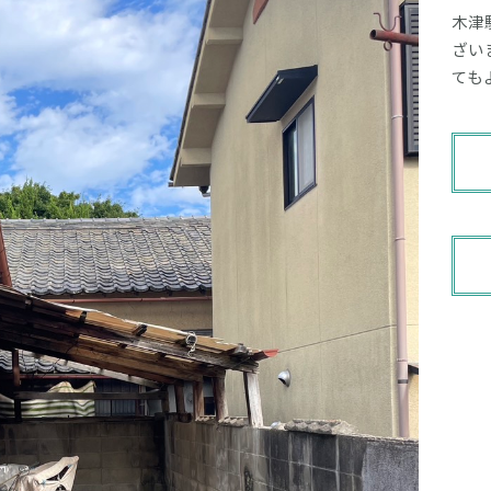
木津
ざい
ても