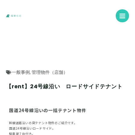
内
Main
容
を
Men
ス
キ
ッ
プ
一般事例
,
管理物件（店舗）
【rent】24号線沿い ロードサイドテナント
国道24号線沿いの一括テナント物件
幹線道路沿いの貸テナント物件のご紹介です。
国道24号線沿いロードサイド。
駐車場７台付き。