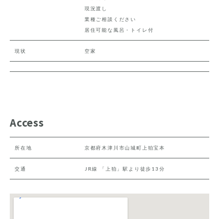
現況渡し
業種ご相談ください
居住可能な風呂・トイレ付
現状
空家
Access
所在地
京都府木津川市山城町上狛宝本
交通
JR線 「上狛」駅より徒歩13分