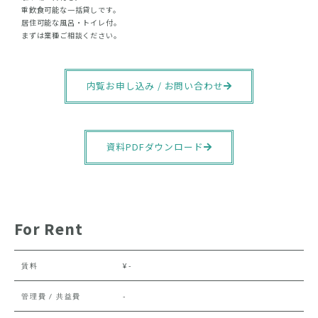
重飲食可能な一括貸しです。
居住可能な風呂・トイレ付。
まずは業種ご相談ください。
内覧お申し込み / お問い合わせ
資料PDFダウンロード
For Rent
賃料
¥-
管理費 / 共益費
-