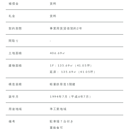
補償金
賃料
礼金
賃料
契約形態
事業用賃貸借契約2年
間取り
‐
土地面積
406.69㎡
建物面積
1F：135.69㎡（41.05坪）
延床： 135.69㎡（41.05坪）
構造規模
軽量鉄骨造1階建
築年月
1994年7月（平成6年7月）
用途地域
準工業地域
備考
駐車場７台付き
重飲食可